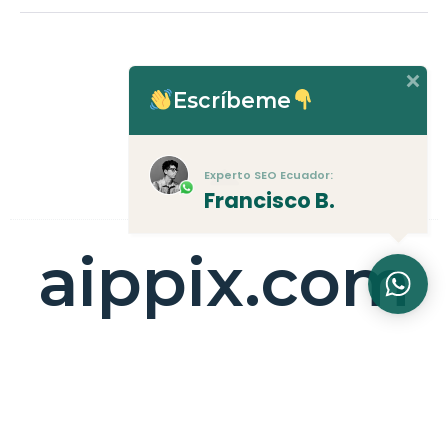
Escríbeme
Experto SEO Ecuador:
Francisco B.
aippix.com
Diseño y Posicionamiento WEB Ecuador
Ciudadela Simón Bolívar, 090513
FRANCISCO BARROS GÓMEZ - EXPERTO SEO
ECUADOR EN CLUTCH
099 29 626 79